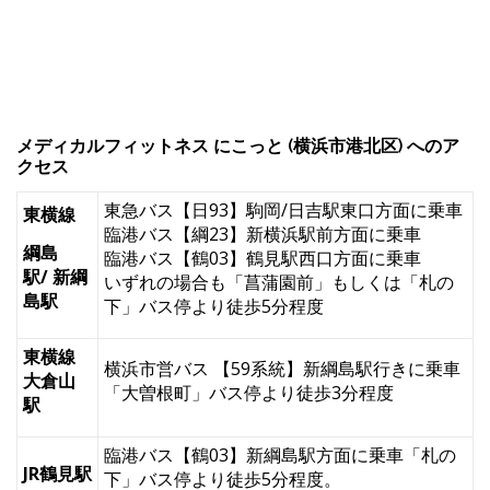
メディカルフィットネス にこっと (横浜市港北区) へのア
クセス
東急バス【日93】駒岡/日吉駅東口方面に乗車
東横線
臨港バス【綱23】新横浜駅前方面に乗車
綱島
臨港バス【鶴03】鶴見駅西口方面に乗車
駅/ 新綱
いずれの場合も「菖蒲園前」もしくは「札の
島駅
下」バス停より徒歩5分程度
東横線
横浜市営バス 【59系統】新綱島駅行きに乗車
大倉山
「大曽根町」バス停より徒歩3分程度
駅
臨港バス【鶴03】新綱島駅方面に乗車「札の
JR鶴見駅
下」バス停より徒歩5分程度。