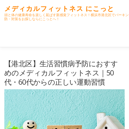
コ
メディカルフィットネス にこっと
ン
テ
頭と体の健康寿命を楽しく延ばす新感覚フィットネス！横浜市港北区でパーキン
防・対策をお探しならにこっとへ！
ン
ツ
へ
ス
キ
ッ
プ
ホーム
ごあいさつ
今月のスケジュール
初期パーキ
【港北区】生活習慣病予防におすす
めのメディカルフィットネス｜50
代・60代からの正しい運動習慣
クラス内容
オンラインクラス(GOOGLE MEET)
パーキ
高齢者向けおすすめ脳トレプリント
スタッフ紹介／求人情報
よくある質問(FAQ)
アクセス・お問合せ
コラム
パ