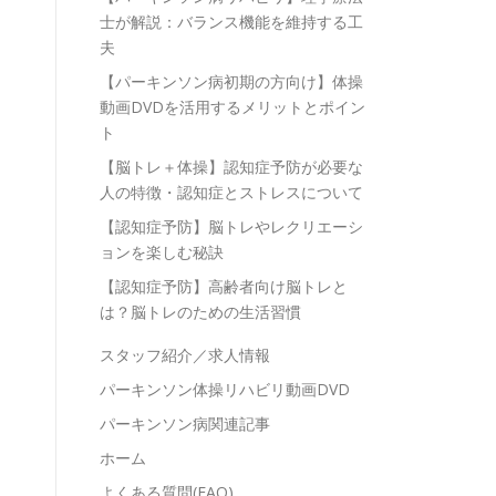
士が解説：バランス機能を維持する工
夫
【パーキンソン病初期の方向け】体操
動画DVDを活用するメリットとポイン
ト
【脳トレ＋体操】認知症予防が必要な
人の特徴・認知症とストレスについて
【認知症予防】脳トレやレクリエーシ
ョンを楽しむ秘訣
【認知症予防】高齢者向け脳トレと
は？脳トレのための生活習慣
スタッフ紹介／求人情報
パーキンソン体操リハビリ動画DVD
パーキンソン病関連記事
ホーム
よくある質問(FAQ)