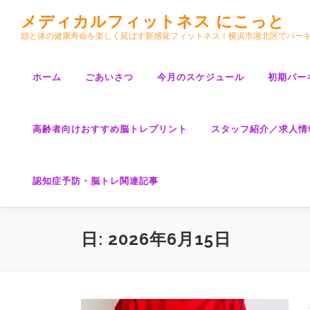
コ
メディカルフィットネス にこっと
ン
頭と体の健康寿命を楽しく延ばす新感覚フィットネス！横浜市港北区でパー
テ
ン
ツ
ホーム
ごあいさつ
今月のスケジュール
初期パー
へ
ス
キ
高齢者向けおすすめ脳トレプリント
スタッフ紹介／求人情
ッ
プ
認知症予防・脳トレ関連記事
日:
2026年6月15日