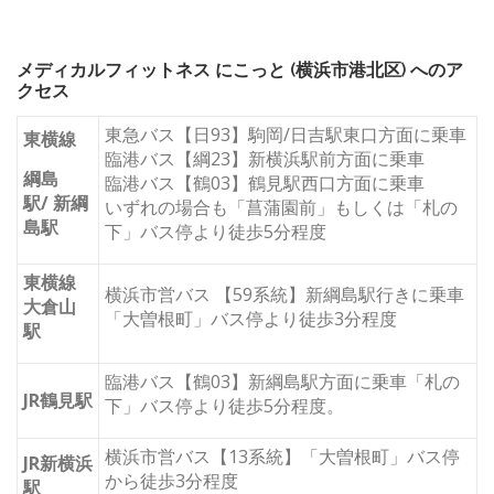
メディカルフィットネス にこっと (横浜市港北区) へのア
クセス
東急バス【日93】駒岡/日吉駅東口方面に乗車
東横線
臨港バス【綱23】新横浜駅前方面に乗車
綱島
臨港バス【鶴03】鶴見駅西口方面に乗車
駅/ 新綱
いずれの場合も「菖蒲園前」もしくは「札の
島駅
下」バス停より徒歩5分程度
東横線
横浜市営バス 【59系統】新綱島駅行きに乗車
大倉山
「大曽根町」バス停より徒歩3分程度
駅
臨港バス【鶴03】新綱島駅方面に乗車「札の
JR鶴見駅
下」バス停より徒歩5分程度。
横浜市営バス【13系統】「大曽根町」バス停
JR新横浜
から徒歩3分程度
駅