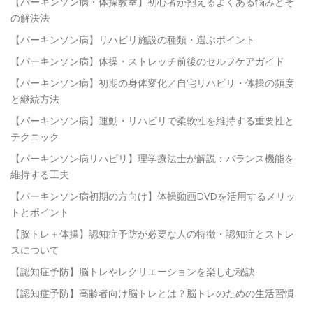
【パーキンソン病・体操教室】初心者が抱えるよくある悩みとそ
の解決法
【パーキンソン病】リハビリ施設の種類・選ぶポイント
【パーキンソン病】体操・ストレッチ前後のセルフケアガイド
【パーキンソン病】初期の身体変化／自宅リハビリ・体操の頻度
と継続方法
【パーキンソン病】運動・リハビリで柔軟性を維持する重要性と
テクニック
【パーキンソン病リハビリ】理学療法士が解説：バランス機能を
維持する工夫
【パーキンソン病初期の方向け】体操動画DVDを活用するメリッ
トとポイント
【脳トレ＋体操】認知症予防が必要な人の特徴・認知症とストレ
スについて
【認知症予防】脳トレやレクリエーションを楽しむ秘訣
【認知症予防】高齢者向け脳トレとは？脳トレのための生活習慣