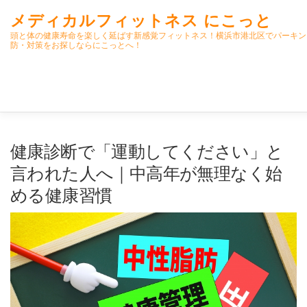
コ
メディカルフィットネス にこっと
ン
テ
頭と体の健康寿命を楽しく延ばす新感覚フィットネス！横浜市港北区でパーキン
防・対策をお探しならにこっとへ！
ン
ツ
へ
ス
キ
ッ
プ
ホーム
ごあいさつ
今月のスケジュール
初期パーキ
健康診断で「運動してください」と
言われた人へ｜中高年が無理なく始
める健康習慣
クラス内容
オンラインクラス(GOOGLE MEET)
パーキ
高齢者向けおすすめ脳トレプリント
スタッフ紹介／求人情報
よくある質問(FAQ)
アクセス・お問合せ
コラム
パ