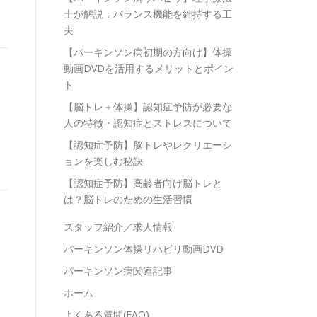
士が解説：バランス機能を維持する工
夫
【パーキンソン病初期の方向け】体操
動画DVDを活用するメリットとポイン
ト
【脳トレ＋体操】認知症予防が必要な
人の特徴・認知症とストレスについて
【認知症予防】脳トレやレクリエーシ
ョンを楽しむ秘訣
【認知症予防】高齢者向け脳トレと
は？脳トレのための生活習慣
スタッフ紹介／求人情報
パーキンソン体操リハビリ動画DVD
パーキンソン病関連記事
ホーム
よくある質問(FAQ)