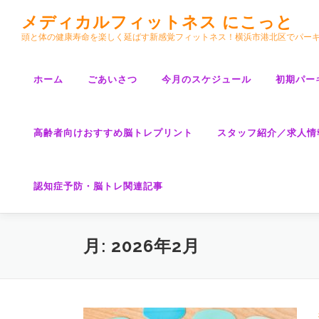
コ
メディカルフィットネス にこっと
ン
頭と体の健康寿命を楽しく延ばす新感覚フィットネス！横浜市港北区でパー
テ
ン
ツ
ホーム
ごあいさつ
今月のスケジュール
初期パー
へ
ス
キ
高齢者向けおすすめ脳トレプリント
スタッフ紹介／求人情
ッ
プ
認知症予防・脳トレ関連記事
月:
2026年2月