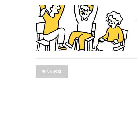
投
過去の投稿
稿
ナ
ビ
ゲ
ー
シ