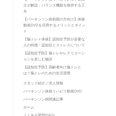
士が解説：バランス機能を維持する工
夫
【パーキンソン病初期の方向け】体操
動画DVDを活用するメリットとポイン
ト
【脳トレ＋体操】認知症予防が必要な
人の特徴・認知症とストレスについて
【認知症予防】脳トレやレクリエーシ
ョンを楽しむ秘訣
【認知症予防】高齢者向け脳トレと
は？脳トレのための生活習慣
スタッフ紹介／求人情報
パーキンソン体操リハビリ動画DVD
パーキンソン病関連記事
ホーム
よくある質問(FAQ)