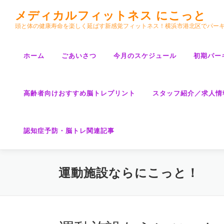
コ
メディカルフィットネス にこっと
ン
頭と体の健康寿命を楽しく延ばす新感覚フィットネス！横浜市港北区でパー
テ
ン
ツ
ホーム
ごあいさつ
今月のスケジュール
初期パー
へ
ス
キ
高齢者向けおすすめ脳トレプリント
スタッフ紹介／求人情
ッ
プ
認知症予防・脳トレ関連記事
運動施設ならにこっと！