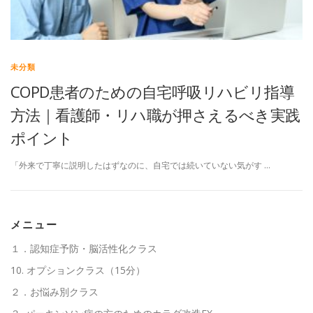
高齢者向けおすすめ脳トレプリント
未分類
COPD患者のための自宅呼吸リハビリ指導
スタッフ紹介／求人情報
お客様の声
料金表
方法｜看護師・リハ職が押さえるべき実践
ポイント
よくある質問(FAQ)
アクセス・お問合せ
コラム
「外来で丁寧に説明したはずなのに、自宅では続いていない気がす …
パーキンソン病関連記事
認知症予防・脳トレ関連記事
メニュー
１．認知症予防・脳活性化クラス
10. オプションクラス（15分）
２．お悩み別クラス