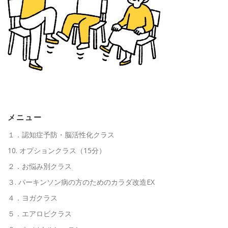
高齢者向けおすすめ脳トレプリント
スタッフ紹介／求人情報
お客様の声
料金表
よくある質問(FAQ)
アクセス・お問合せ
コラム
メニュー
１．認知症予防・脳活性化クラス
パーキンソン病関連記事
認知症予防・脳トレ関連記事
10. オプションクラス（15分）
２．お悩み別クラス
３. パーキンソン病の方のためのカラダ改造EX
４．ヨガクラス
５．エアロビクラス