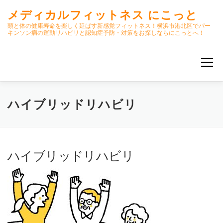
コ
メディカルフィットネス にこっと
ン
テ
頭と体の健康寿命を楽しく延ばす新感覚フィットネス！横浜市港北区でパー
キンソン病の運動リハビリと認知症予防・対策をお探しならにこっとへ！
ン
ツ
へ
メニュー
ス
キ
ッ
プ
ホーム
ごあいさつ
今月のスケジュール
ハイブリッドリハビリ
初期パーキンソン病集中運動プログラム
クラス内容
ハイブリッドリハビリ
オンラインクラス(GOOGLE MEET)
パーキンソン体操リハビリ動画DVD