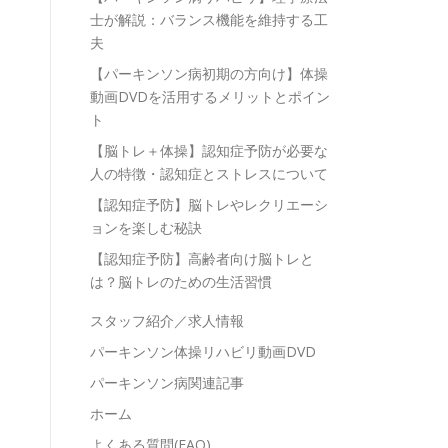
士が解説：バランス機能を維持する工
夫
【パーキンソン病初期の方向け】体操
動画DVDを活用するメリットとポイン
ト
【脳トレ＋体操】認知症予防が必要な
人の特徴・認知症とストレスについて
【認知症予防】脳トレやレクリエーシ
ョンを楽しむ秘訣
【認知症予防】高齢者向け脳トレと
は？脳トレのための生活習慣
スタッフ紹介／求人情報
パーキンソン体操リハビリ動画DVD
パーキンソン病関連記事
ホーム
よくある質問(FAQ)