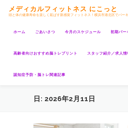
コ
メディカルフィットネス にこっと
ン
頭と体の健康寿命を楽しく延ばす新感覚フィットネス！横浜市港北区でパー
テ
ン
ツ
ホーム
ごあいさつ
今月のスケジュール
初期パー
へ
ス
キ
高齢者向けおすすめ脳トレプリント
スタッフ紹介／求人情
ッ
プ
認知症予防・脳トレ関連記事
日:
2026年2月11日