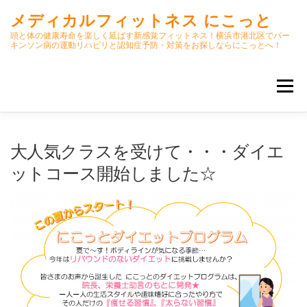
コ
メディカルフィットネス にこっと
ン
テ
頭と体の健康寿命を楽しく延ばす新感覚フィットネス！横浜市港北区でパー
キンソン病の運動リハビリと認知症予防・対策をお探しならにこっとへ！
ン
ツ
へ
メニュー
ス
キ
ッ
プ
ホーム
ごあいさつ
今月のスケジュール
大人気クラスを受けて・・・ダイエ
ットコース開始しました☆
初期パーキンソン病集中運動プログラム
クラス内容
オンラインクラス(GOOGLE MEET)
パーキンソン体操リハビリ動画DVD