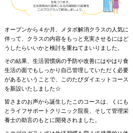
高齢者向けおすすめ脳トレプリント
オープンから４か月、メタボ解消クラスの人気に
伴って、クラスの内容をもっと充実させるにはど
スタッフ紹介／求人情報
お客様の声
料金表
うしたらいいかと検討を重ねてまいりました。
その結果、生活習慣病の予防や改善にはやはり食
よくある質問(FAQ)
アクセス・お問合せ
コラム
生活の面でもしっかり自己管理していただく必要
があるということで、このたびダイエットコース
パーキンソン病関連記事
認知症予防・脳トレ関連記事
を新設いたしました☆
皆さまのお声から誕生したこのコースは、くにも
とライフサポートクリニック院長、そして管理栄
養士の助言のもとに開発されました。