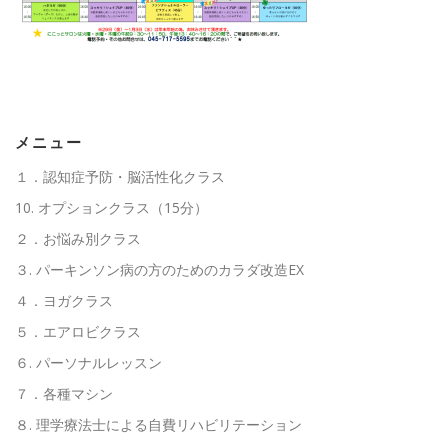
高齢者向けおすすめ脳トレプリント
スタッフ紹介／求人情報
お客様の声
料金表
メニュー
１．認知症予防・脳活性化クラス
よくある質問(FAQ)
アクセス・お問合せ
コラム
10. オプションクラス（15分）
２．お悩み別クラス
３. パーキンソン病の方のためのカラダ改造EX
パーキンソン病関連記事
認知症予防・脳トレ関連記事
４．ヨガクラス
５．エアロビクラス
６. パーソナルレッスン
７．各種マシン
８. 理学療法士による自費リハビリテーション