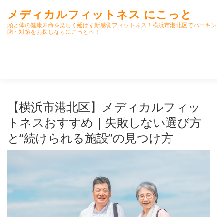
コ
メディカルフィットネス にこっと
ン
テ
頭と体の健康寿命を楽しく延ばす新感覚フィットネス！横浜市港北区でパーキン
防・対策をお探しならにこっとへ！
ン
ツ
へ
ス
キ
ッ
プ
ホーム
ごあいさつ
今月のスケジュール
初期パーキ
【横浜市港北区】メディカルフィッ
トネスおすすめ｜失敗しない選び方
と“続けられる施設”の見つけ方
クラス内容
オンラインクラス(GOOGLE MEET)
パーキ
高齢者向けおすすめ脳トレプリント
スタッフ紹介／求人情報
よくある質問(FAQ)
アクセス・お問合せ
コラム
パ