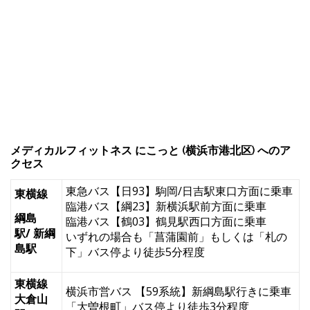
メディカルフィットネス にこっと (横浜市港北区) へのア
クセス
東急バス【日93】駒岡/日吉駅東口方面に乗車
東横線
臨港バス【綱23】新横浜駅前方面に乗車
綱島
臨港バス【鶴03】鶴見駅西口方面に乗車
駅/ 新綱
いずれの場合も「菖蒲園前」もしくは「札の
島駅
下」バス停より徒歩5分程度
東横線
横浜市営バス 【59系統】新綱島駅行きに乗車
大倉山
「大曽根町」バス停より徒歩3分程度