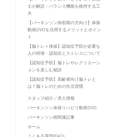
士が解説：バランス機能を維持する工
夫
【パーキンソン病初期の方向け】体操
動画DVDを活用するメリットとポイン
ト
【脳トレ＋体操】認知症予防が必要な
人の特徴・認知症とストレスについて
【認知症予防】脳トレやレクリエーシ
ョンを楽しむ秘訣
【認知症予防】高齢者向け脳トレと
は？脳トレのための生活習慣
スタッフ紹介／求人情報
パーキンソン体操リハビリ動画DVD
パーキンソン病関連記事
ホーム
よくある質問(FAQ)