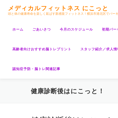
コ
メディカルフィットネス にこっと
ン
頭と体の健康寿命を楽しく延ばす新感覚フィットネス！横浜市港北区でパー
テ
ン
ツ
ホーム
ごあいさつ
今月のスケジュール
初期パー
へ
ス
キ
高齢者向けおすすめ脳トレプリント
スタッフ紹介／求人情
ッ
プ
認知症予防・脳トレ関連記事
健康診断後はにこっと！