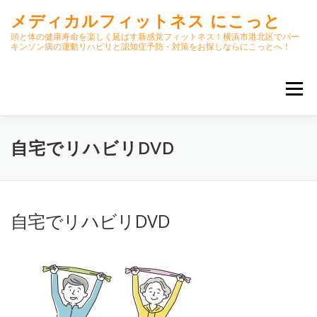
コ
メディカルフィットネス にこっと
ン
テ
頭と体の健康寿命を楽しく延ばす新感覚フィットネス！横浜市港北区でパー
キンソン病の運動リハビリと認知症予防・対策をお探しならにこっとへ！
ン
ツ
へ
メニュー
ス
キ
ッ
プ
ホーム
ごあいさつ
今月のスケジュール
自宅でリハビリDVD
初期パーキンソン病集中運動プログラム
クラス内容
自宅でリハビリDVD
オンラインクラス(GOOGLE MEET)
パーキンソン体操リハビリ動画DVD