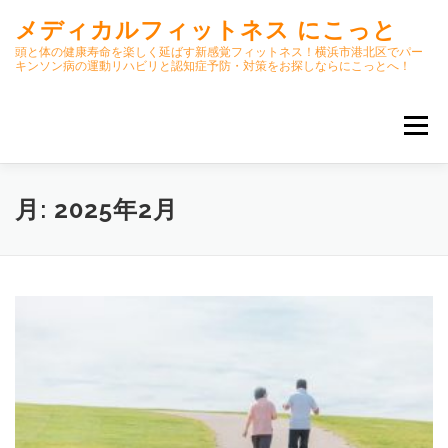
コ
メディカルフィットネス にこっと
ン
テ
頭と体の健康寿命を楽しく延ばす新感覚フィットネス！横浜市港北区でパー
キンソン病の運動リハビリと認知症予防・対策をお探しならにこっとへ！
ン
ツ
へ
メニュー
ス
キ
ッ
プ
ホーム
ごあいさつ
今月のスケジュール
月:
2025年2月
初期パーキンソン病集中運動プログラム
クラス内容
オンラインクラス(GOOGLE MEET)
パーキンソン体操リハビリ動画DVD