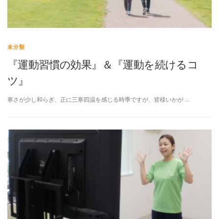
高齢者向けおすすめ脳トレプリント
未分類
『運動習慣の効果』＆『運動を続けるコ
スタッフ紹介／求人情報
お客様の声
料金表
ツ』
よくある質問(FAQ)
アクセス・お問合せ
コラム
寒さが少し和らぎ、正に三寒四温を感じる時季ですが、皆様いかが …
パーキンソン病関連記事
認知症予防・脳トレ関連記事