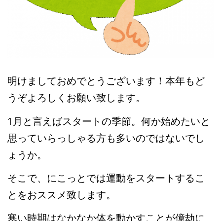
高齢者向けおすすめ脳トレプリント
スタッフ紹介／求人情報
お客様の声
料金表
明けましておめでとうございます！本年もど
うぞよろしくお願い致します。
よくある質問(FAQ)
アクセス・お問合せ
コラム
1月と言えばスタートの季節。何か始めたいと
思っていらっしゃる方も多いのではないでし
パーキンソン病関連記事
認知症予防・脳トレ関連記事
ょうか。
そこで、にこっとでは運動をスタートするこ
とをおススメ致します。
寒い時期はなかなか体を動かすことが億劫に