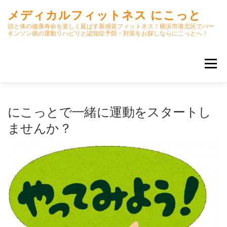
コ
メディカルフィットネス にこっと
ン
テ
頭と体の健康寿命を楽しく延ばす新感覚フィットネス！横浜市港北区でパー
キンソン病の運動リハビリと認知症予防・対策をお探しならにこっとへ！
ン
ツ
へ
メニュー
ス
キ
ッ
プ
ホーム
ごあいさつ
今月のスケジュール
にこっとで一緒に運動をスタートし
ませんか？
初期パーキンソン病集中運動プログラム
クラス内容
オンラインクラス(GOOGLE MEET)
パーキンソン体操リハビリ動画DVD