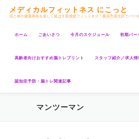
コ
メディカルフィットネス にこっと
ン
頭と体の健康寿命を楽しく延ばす新感覚フィットネス！横浜市港北区でパー
テ
ン
ツ
ホーム
ごあいさつ
今月のスケジュール
初期パー
へ
ス
キ
高齢者向けおすすめ脳トレプリント
スタッフ紹介／求人情
ッ
プ
認知症予防・脳トレ関連記事
マンツーマン