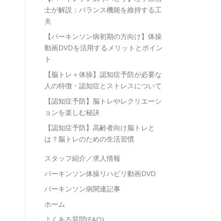
士が解説：バランス機能を維持する工
夫
【パーキンソン病初期の方向け】体操
動画DVDを活用するメリットとポイン
ト
【脳トレ＋体操】認知症予防が必要な
人の特徴・認知症とストレスについて
【認知症予防】脳トレやレクリエーシ
ョンを楽しむ秘訣
【認知症予防】高齢者向け脳トレと
は？脳トレのための生活習慣
スタッフ紹介／求人情報
パーキンソン体操リハビリ動画DVD
パーキンソン病関連記事
ホーム
よくある質問(FAQ)