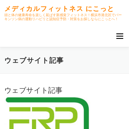
コ
メディカルフィットネス にこっと
ン
テ
頭と体の健康寿命を楽しく延ばす新感覚フィットネス！横浜市港北区でパー
キンソン病の運動リハビリと認知症予防・対策をお探しならにこっとへ！
ン
ツ
へ
メニュー
ス
キ
ッ
プ
ホーム
ごあいさつ
今月のスケジュール
ウェブサイト記事
初期パーキンソン病集中運動プログラム
クラス内容
ウェブサイト記事
オンラインクラス(GOOGLE MEET)
パーキンソン体操リハビリ動画DVD