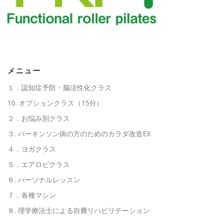
高齢者向けおすすめ脳トレプリント
スタッフ紹介／求人情報
お客様の声
料金表
メニュー
１．認知症予防・脳活性化クラス
よくある質問(FAQ)
アクセス・お問合せ
コラム
10. オプションクラス（15分）
２．お悩み別クラス
３. パーキンソン病の方のためのカラダ改造EX
パーキンソン病関連記事
認知症予防・脳トレ関連記事
４．ヨガクラス
５．エアロビクラス
６. パーソナルレッスン
７．各種マシン
８. 理学療法士による自費リハビリテーション