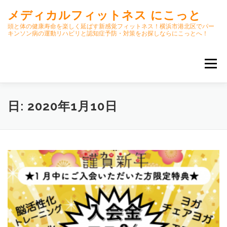
コ
メディカルフィットネス にこっと
ン
テ
頭と体の健康寿命を楽しく延ばす新感覚フィットネス！横浜市港北区でパー
キンソン病の運動リハビリと認知症予防・対策をお探しならにこっとへ！
ン
ツ
へ
メニュー
ス
キ
ッ
プ
ホーム
ごあいさつ
今月のスケジュール
日:
2020年1月10日
初期パーキンソン病集中運動プログラム
クラス内容
オンラインクラス(GOOGLE MEET)
パーキンソン体操リハビリ動画DVD