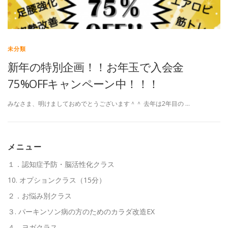
高齢者向けおすすめ脳トレプリント
未分類
新年の特別企画！！お年玉で入会金
スタッフ紹介／求人情報
お客様の声
料金表
75%OFFキャンペーン中！！！
よくある質問(FAQ)
アクセス・お問合せ
コラム
みなさま、明けましておめでとうございます＾＾ 去年は2年目の …
パーキンソン病関連記事
認知症予防・脳トレ関連記事
メニュー
１．認知症予防・脳活性化クラス
10. オプションクラス（15分）
２．お悩み別クラス
３. パーキンソン病の方のためのカラダ改造EX
４．ヨガクラス