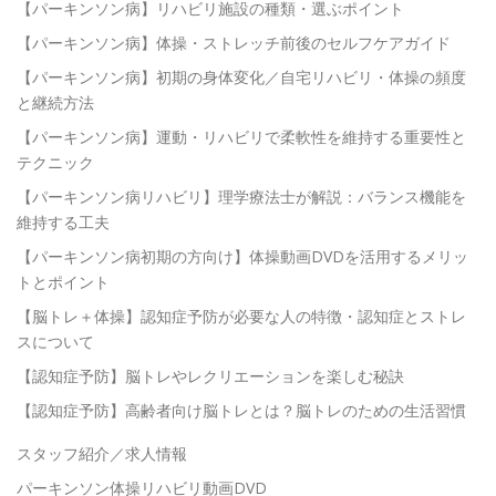
【パーキンソン病】リハビリ施設の種類・選ぶポイント
【パーキンソン病】体操・ストレッチ前後のセルフケアガイド
【パーキンソン病】初期の身体変化／自宅リハビリ・体操の頻度
と継続方法
【パーキンソン病】運動・リハビリで柔軟性を維持する重要性と
テクニック
【パーキンソン病リハビリ】理学療法士が解説：バランス機能を
維持する工夫
【パーキンソン病初期の方向け】体操動画DVDを活用するメリッ
トとポイント
【脳トレ＋体操】認知症予防が必要な人の特徴・認知症とストレ
スについて
【認知症予防】脳トレやレクリエーションを楽しむ秘訣
【認知症予防】高齢者向け脳トレとは？脳トレのための生活習慣
スタッフ紹介／求人情報
パーキンソン体操リハビリ動画DVD