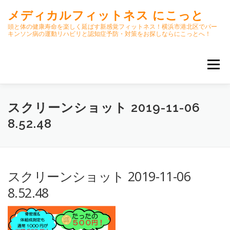
コ
メディカルフィットネス にこっと
ン
テ
頭と体の健康寿命を楽しく延ばす新感覚フィットネス！横浜市港北区でパー
キンソン病の運動リハビリと認知症予防・対策をお探しならにこっとへ！
ン
ツ
へ
メニュー
ス
キ
ッ
プ
ホーム
ごあいさつ
今月のスケジュール
スクリーンショット 2019-11-06
8.52.48
初期パーキンソン病集中運動プログラム
クラス内容
スクリーンショット 2019-11-06
オンラインクラス(GOOGLE MEET)
8.52.48
パーキンソン体操リハビリ動画DVD