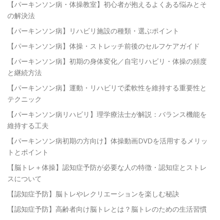
【パーキンソン病・体操教室】初心者が抱えるよくある悩みとそ
の解決法
【パーキンソン病】リハビリ施設の種類・選ぶポイント
【パーキンソン病】体操・ストレッチ前後のセルフケアガイド
【パーキンソン病】初期の身体変化／自宅リハビリ・体操の頻度
と継続方法
【パーキンソン病】運動・リハビリで柔軟性を維持する重要性と
テクニック
【パーキンソン病リハビリ】理学療法士が解説：バランス機能を
維持する工夫
【パーキンソン病初期の方向け】体操動画DVDを活用するメリッ
トとポイント
【脳トレ＋体操】認知症予防が必要な人の特徴・認知症とストレ
スについて
【認知症予防】脳トレやレクリエーションを楽しむ秘訣
【認知症予防】高齢者向け脳トレとは？脳トレのための生活習慣