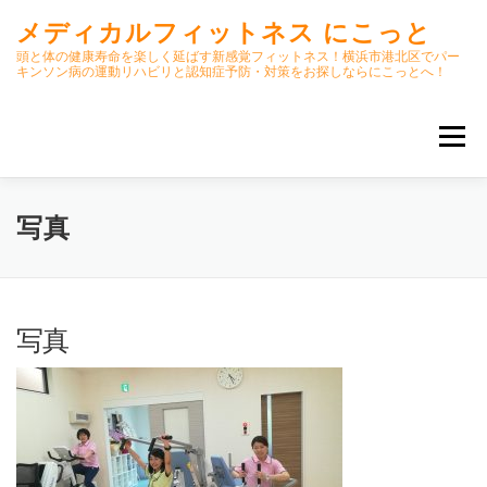
コ
メディカルフィットネス にこっと
ン
テ
頭と体の健康寿命を楽しく延ばす新感覚フィットネス！横浜市港北区でパー
キンソン病の運動リハビリと認知症予防・対策をお探しならにこっとへ！
ン
ツ
へ
メニュー
ス
キ
ッ
プ
ホーム
ごあいさつ
今月のスケジュール
写真
初期パーキンソン病集中運動プログラム
クラス内容
写真
オンラインクラス(GOOGLE MEET)
パーキンソン体操リハビリ動画DVD