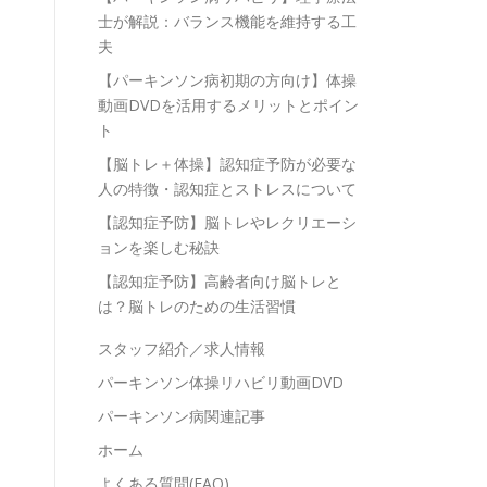
士が解説：バランス機能を維持する工
夫
【パーキンソン病初期の方向け】体操
動画DVDを活用するメリットとポイン
ト
【脳トレ＋体操】認知症予防が必要な
人の特徴・認知症とストレスについて
【認知症予防】脳トレやレクリエーシ
ョンを楽しむ秘訣
【認知症予防】高齢者向け脳トレと
は？脳トレのための生活習慣
スタッフ紹介／求人情報
パーキンソン体操リハビリ動画DVD
パーキンソン病関連記事
ホーム
よくある質問(FAQ)