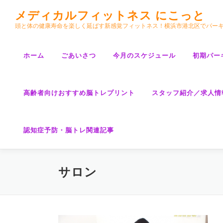
コ
メディカルフィットネス にこっと
ン
頭と体の健康寿命を楽しく延ばす新感覚フィットネス！横浜市港北区でパー
テ
ン
ツ
ホーム
ごあいさつ
今月のスケジュール
初期パー
へ
ス
キ
高齢者向けおすすめ脳トレプリント
スタッフ紹介／求人情
ッ
プ
認知症予防・脳トレ関連記事
サロン