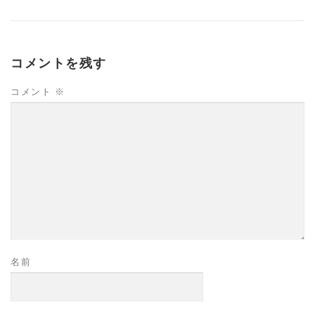
高齢者向けおすすめ脳トレプリント
コメントを残す
スタッフ紹介／求人情報
お客様の声
料金表
コメント
※
よくある質問(FAQ)
アクセス・お問合せ
コラム
パーキンソン病関連記事
認知症予防・脳トレ関連記事
名前