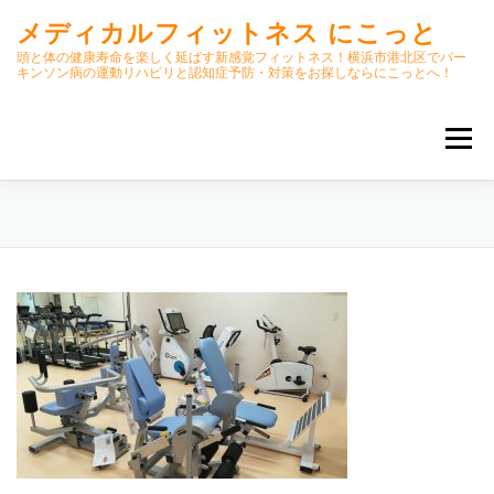
コ
メディカルフィットネス にこっと
ン
テ
頭と体の健康寿命を楽しく延ばす新感覚フィットネス！横浜市港北区でパー
キンソン病の運動リハビリと認知症予防・対策をお探しならにこっとへ！
ン
ツ
へ
メニュー
ス
キ
ッ
プ
ホーム
ごあいさつ
今月のスケジュール
初期パーキンソン病集中運動プログラム
クラス内容
オンラインクラス(GOOGLE MEET)
パーキンソン体操リハビリ動画DVD