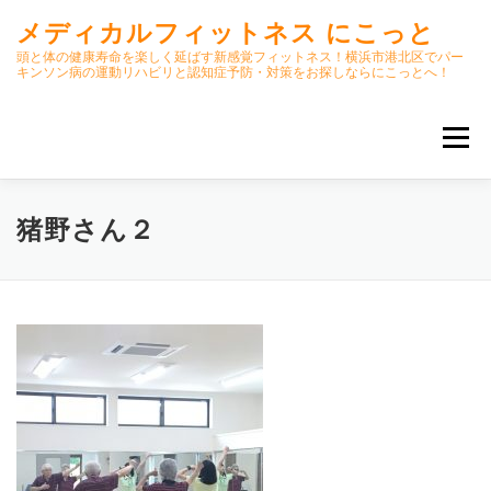
コ
メディカルフィットネス にこっと
ン
テ
頭と体の健康寿命を楽しく延ばす新感覚フィットネス！横浜市港北区でパー
キンソン病の運動リハビリと認知症予防・対策をお探しならにこっとへ！
ン
ツ
へ
メニュー
ス
キ
ッ
プ
ホーム
ごあいさつ
今月のスケジュール
猪野さん２
初期パーキンソン病集中運動プログラム
クラス内容
オンラインクラス(GOOGLE MEET)
パーキンソン体操リハビリ動画DVD