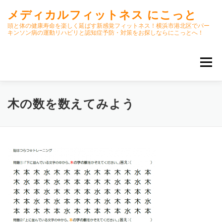
コ
メディカルフィットネス にこっと
ン
テ
頭と体の健康寿命を楽しく延ばす新感覚フィットネス！横浜市港北区でパー
キンソン病の運動リハビリと認知症予防・対策をお探しならにこっとへ！
ン
ツ
へ
メニュー
ス
キ
ッ
プ
ホーム
ごあいさつ
今月のスケジュール
木の数を数えてみよう
初期パーキンソン病集中運動プログラム
クラス内容
オンラインクラス(GOOGLE MEET)
パーキンソン体操リハビリ動画DVD