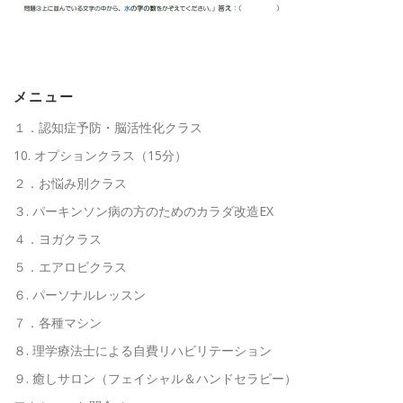
高齢者向けおすすめ脳トレプリント
メニュー
スタッフ紹介／求人情報
お客様の声
料金表
１．認知症予防・脳活性化クラス
10. オプションクラス（15分）
２．お悩み別クラス
よくある質問(FAQ)
アクセス・お問合せ
コラム
３. パーキンソン病の方のためのカラダ改造EX
４．ヨガクラス
パーキンソン病関連記事
認知症予防・脳トレ関連記事
５．エアロビクラス
６. パーソナルレッスン
７．各種マシン
８. 理学療法士による自費リハビリテーション
９. 癒しサロン（フェイシャル＆ハンドセラピー）