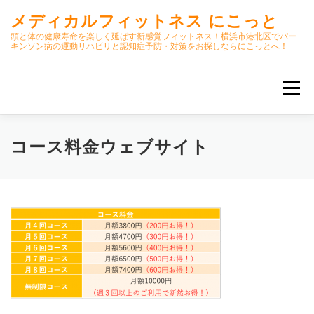
コ
メディカルフィットネス にこっと
ン
テ
頭と体の健康寿命を楽しく延ばす新感覚フィットネス！横浜市港北区でパー
キンソン病の運動リハビリと認知症予防・対策をお探しならにこっとへ！
ン
ツ
へ
メニュー
ス
キ
ッ
プ
ホーム
ごあいさつ
今月のスケジュール
コース料金ウェブサイト
初期パーキンソン病集中運動プログラム
クラス内容
オンラインクラス(GOOGLE MEET)
パーキンソン体操リハビリ動画DVD