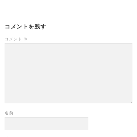
高齢者向けおすすめ脳トレプリント
コメントを残す
コメント
※
スタッフ紹介／求人情報
お客様の声
料金表
よくある質問(FAQ)
アクセス・お問合せ
コラム
パーキンソン病関連記事
認知症予防・脳トレ関連記事
名前