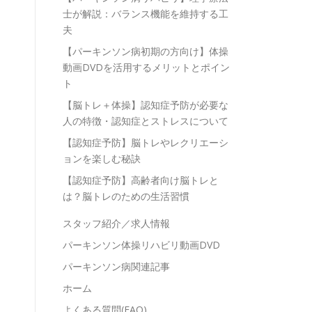
士が解説：バランス機能を維持する工
夫
【パーキンソン病初期の方向け】体操
動画DVDを活用するメリットとポイン
ト
【脳トレ＋体操】認知症予防が必要な
人の特徴・認知症とストレスについて
【認知症予防】脳トレやレクリエーシ
ョンを楽しむ秘訣
【認知症予防】高齢者向け脳トレと
は？脳トレのための生活習慣
スタッフ紹介／求人情報
パーキンソン体操リハビリ動画DVD
パーキンソン病関連記事
ホーム
よくある質問(FAQ)