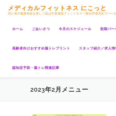
コ
メディカルフィットネス にこっと
ン
頭と体の健康寿命を楽しく延ばす新感覚フィットネス！横浜市港北区でパー
テ
ン
ツ
ホーム
ごあいさつ
今月のスケジュール
初期パー
へ
ス
キ
高齢者向けおすすめ脳トレプリント
スタッフ紹介／求人情
ッ
プ
認知症予防・脳トレ関連記事
2023年2月メニュー