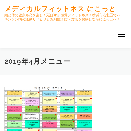
コ
メディカルフィットネス にこっと
ン
テ
頭と体の健康寿命を楽しく延ばす新感覚フィットネス！横浜市港北区でパー
キンソン病の運動リハビリと認知症予防・対策をお探しならにこっとへ！
ン
ツ
へ
メニュー
ス
キ
ッ
プ
ホーム
ごあいさつ
今月のスケジュール
2019年4月メニュー
初期パーキンソン病集中運動プログラム
クラス内容
オンラインクラス(GOOGLE MEET)
パーキンソン体操リハビリ動画DVD