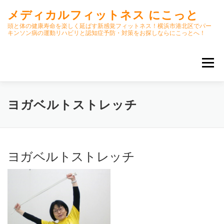
コ
メディカルフィットネス にこっと
ン
テ
頭と体の健康寿命を楽しく延ばす新感覚フィットネス！横浜市港北区でパー
キンソン病の運動リハビリと認知症予防・対策をお探しならにこっとへ！
ン
ツ
へ
メニュー
ス
キ
ッ
プ
ホーム
ごあいさつ
今月のスケジュール
ヨガベルトストレッチ
初期パーキンソン病集中運動プログラム
クラス内容
ヨガベルトストレッチ
オンラインクラス(GOOGLE MEET)
パーキンソン体操リハビリ動画DVD