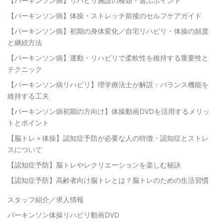
【パーキンソン病】リハビリ施設の種類・選ぶポイント
【パーキンソン病】体操・ストレッチ前後のセルフケアガイド
【パーキンソン病】初期の身体変化／自宅リハビリ・体操の頻度
と継続方法
【パーキンソン病】運動・リハビリで柔軟性を維持する重要性と
テクニック
【パーキンソン病リハビリ】理学療法士が解説：バランス機能を
維持する工夫
【パーキンソン病初期の方向け】体操動画DVDを活用するメリッ
トとポイント
【脳トレ＋体操】認知症予防が必要な人の特徴・認知症とストレ
スについて
【認知症予防】脳トレやレクリエーションを楽しむ秘訣
【認知症予防】高齢者向け脳トレとは？脳トレのための生活習慣
スタッフ紹介／求人情報
パーキンソン体操リハビリ動画DVD