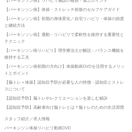
【パーキンソン病】リハビリ施設の種類・選ぶポイント
【パーキンソン病】体操・ストレッチ前後のセルフケアガイド
【パーキンソン病】初期の身体変化／自宅リハビリ・体操の頻度
と継続方法
【パーキンソン病】運動・リハビリで柔軟性を維持する重要性と
テクニック
【パーキンソン病リハビリ】理学療法士が解説：バランス機能を
維持する工夫
【パーキンソン病初期の方向け】体操動画DVDを活用するメリッ
トとポイント
【脳トレ＋体操】認知症予防が必要な人の特徴・認知症とストレ
スについて
【認知症予防】脳トレやレクリエーションを楽しむ秘訣
【認知症予防】高齢者向け脳トレとは？脳トレのための生活習慣
スタッフ紹介／求人情報
パーキンソン体操リハビリ動画DVD