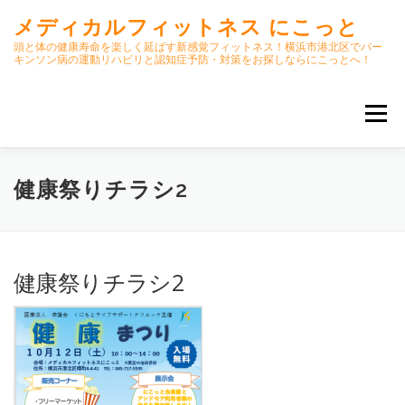
コ
メディカルフィットネス にこっと
ン
テ
頭と体の健康寿命を楽しく延ばす新感覚フィットネス！横浜市港北区でパー
キンソン病の運動リハビリと認知症予防・対策をお探しならにこっとへ！
ン
ツ
へ
メニュー
ス
キ
ッ
プ
ホーム
ごあいさつ
今月のスケジュール
健康祭りチラシ2
初期パーキンソン病集中運動プログラム
クラス内容
健康祭りチラシ2
オンラインクラス(GOOGLE MEET)
パーキンソン体操リハビリ動画DVD