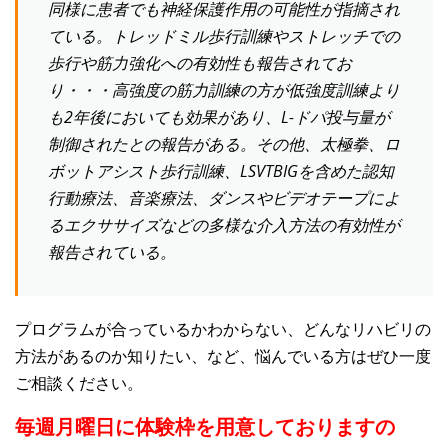
同様に患者でも神経保護作用の可能性が指摘され
ている。トレッドミル歩行訓練やストレッチでの
歩行や筋力強化への有効性も報告されてお
り・・・高強度の筋力訓練の方が低強度訓練より
も2年後においても効果があり、L-ドパ投与量が
制御されたとの報告がある。その他、太極拳、ロ
ボットアシスト歩行訓練、LSVTBIGを含めた認知
行動療法、音楽療法、ダンスやビデオテープによ
るエクササイズなどの多様な介入方法の有効性が
報告されている。
プログラムが合っているかわからない、どんなリハビリの
方法があるのか知りたい、など、悩んでいる方はぜひ一度
ご相談ください。
毎週月曜日に体験枠を用意しておりますの