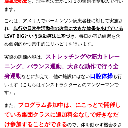
運動療法
を、理学療法士が１対１の個別指導形式で行い
ます。
これは、アメリカでパーキンソン病患者様に対して実施さ
れ、
歩行や日常生活動作の改善に大きな効果をあげている
LSVT BIGという運動療法に基づき
、毎日の宿題練習を含
め個別的かつ集中的にリハビリを行います。
ストレッチングや筋力トレー
実際の訓練内容は、
ニング、バランス運動、大きな動作で行う全
身運動
口腔体操
などに加えて、他の施設にはない
も行
います（こちらはインストラクターとのマンツーマンで
す）。
プログラム参加中は、にこっとで開催し
また、
ている集団クラスに追加料金なしで好きなだ
け参加することができる
ので、体を動かす機会をさ