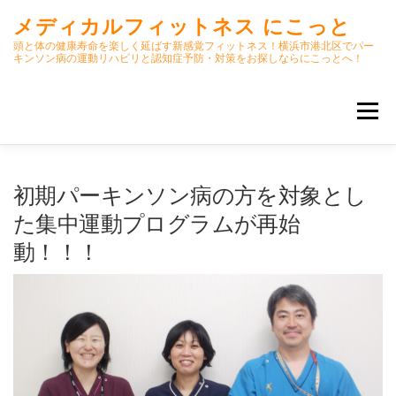
コ
メディカルフィットネス にこっと
ン
テ
頭と体の健康寿命を楽しく延ばす新感覚フィットネス！横浜市港北区でパー
キンソン病の運動リハビリと認知症予防・対策をお探しならにこっとへ！
ン
ツ
へ
メニュー
ス
キ
ッ
プ
ホーム
ごあいさつ
今月のスケジュール
初期パーキンソン病の方を対象とし
た集中運動プログラムが再始
動！！！
初期パーキンソン病集中運動プログラム
クラス内容
オンラインクラス(GOOGLE MEET)
パーキンソン体操リハビリ動画DVD