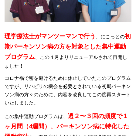
高齢者向けおすすめ脳トレプリント
理学療法士がマンツーマンで行う
初
、にこっとの
スタッフ紹介／求人情報
お客様の声
料金表
期パーキンソン病の方を対象とした集中運動
プログラム
、この４月よりリニューアルされて再開し
よくある質問(FAQ)
アクセス・お問合せ
コラム
ました！
コロナ禍で密を避けるために休止していたこのプログラム
パーキンソン病関連記事
認知症予防・脳トレ関連記事
ですが、リハビリの機会を必要とされている初期パーキン
ソン病の方々のために、内容を改良してこの度再スタート
いたしました。
週２〜３回の頻度で１
この集中運動プログラムは、
ヶ月間（4週間）、パーキンソン病に特化した