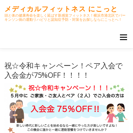
コ
メディカルフィットネス にこっと
ン
テ
頭と体の健康寿命を楽しく延ばす新感覚フィットネス！横浜市港北区でパー
キンソン病の運動リハビリと認知症予防・対策をお探しならにこっとへ！
ン
ツ
へ
メニュー
ス
キ
ッ
プ
ホーム
ごあいさつ
今月のスケジュール
祝☆令和キャンペーン！ペア入会で
入会金が75%OFF！！！！
初期パーキンソン病集中運動プログラム
クラス内容
オンラインクラス(GOOGLE MEET)
パーキンソン体操リハビリ動画DVD