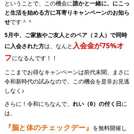
ということで、この機会に
誰かと一緒に、にこっ
と生活を始める方に耳寄りキャンペーンのお知ら
せ
です＾＾
5月中、ご家族やご友人とのペア（２人）で同時
入会金が75%オ
に入会された方
は、なんと
フ
になるんです！！
ここまでお得なキャンペーンは前代未聞、まさに
令和新時代の試みなので、この機会を是非お見逃
しなく♪
さらに！令和にちなんで、
れい（0）の付く日
に
は、
『脳と体のチェックデー』
を無料開催し