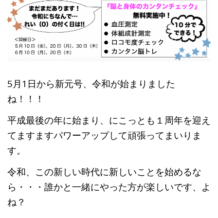
高齢者向けおすすめ脳トレプリント
スタッフ紹介／求人情報
お客様の声
料金表
5月1日から新元号、令和が始まりました
ね！！！
よくある質問(FAQ)
アクセス・お問合せ
コラム
平成最後の年に始まり、にこっとも１周年を迎え
てますますパワーアップして頑張ってまいりま
パーキンソン病関連記事
認知症予防・脳トレ関連記事
す。
令和、この新しい時代に新しいことを始めるな
ら・・・誰かと一緒にやった方が楽しいです、よ
ね？