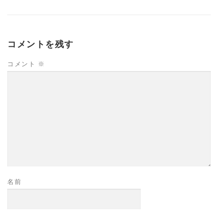
高齢者向けおすすめ脳トレプリント
コメントを残す
スタッフ紹介／求人情報
お客様の声
料金表
コメント
※
よくある質問(FAQ)
アクセス・お問合せ
コラム
パーキンソン病関連記事
認知症予防・脳トレ関連記事
名前