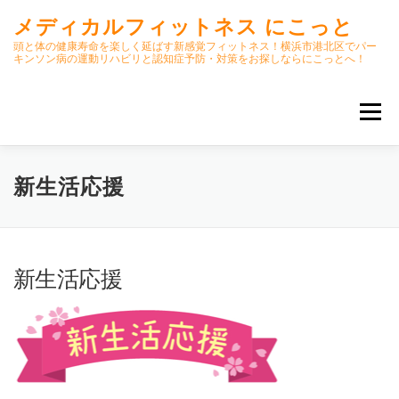
コ
メディカルフィットネス にこっと
ン
テ
頭と体の健康寿命を楽しく延ばす新感覚フィットネス！横浜市港北区でパー
キンソン病の運動リハビリと認知症予防・対策をお探しならにこっとへ！
ン
ツ
へ
メニュー
ス
キ
ッ
プ
ホーム
ごあいさつ
今月のスケジュール
新生活応援
初期パーキンソン病集中運動プログラム
クラス内容
新生活応援
オンラインクラス(GOOGLE MEET)
パーキンソン体操リハビリ動画DVD