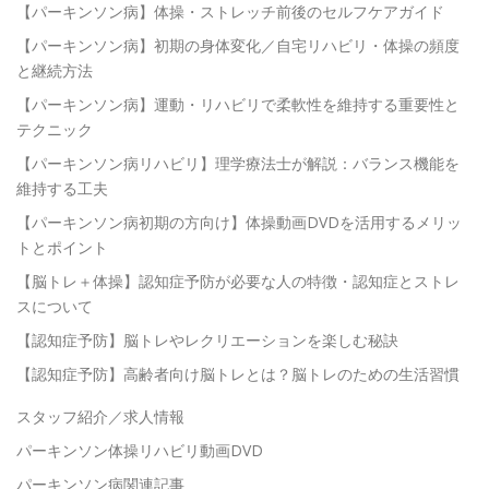
【パーキンソン病】体操・ストレッチ前後のセルフケアガイド
【パーキンソン病】初期の身体変化／自宅リハビリ・体操の頻度
と継続方法
【パーキンソン病】運動・リハビリで柔軟性を維持する重要性と
テクニック
【パーキンソン病リハビリ】理学療法士が解説：バランス機能を
維持する工夫
【パーキンソン病初期の方向け】体操動画DVDを活用するメリッ
トとポイント
【脳トレ＋体操】認知症予防が必要な人の特徴・認知症とストレ
スについて
【認知症予防】脳トレやレクリエーションを楽しむ秘訣
【認知症予防】高齢者向け脳トレとは？脳トレのための生活習慣
スタッフ紹介／求人情報
パーキンソン体操リハビリ動画DVD
パーキンソン病関連記事