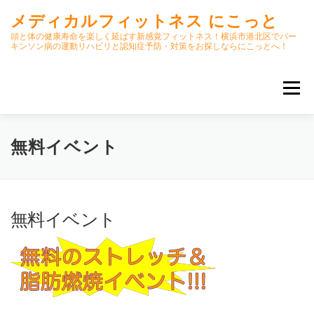
コ
メディカルフィットネス にこっと
ン
テ
頭と体の健康寿命を楽しく延ばす新感覚フィットネス！横浜市港北区でパー
キンソン病の運動リハビリと認知症予防・対策をお探しならにこっとへ！
ン
ツ
へ
メニュー
ス
キ
ッ
プ
ホーム
ごあいさつ
今月のスケジュール
無料イベント
初期パーキンソン病集中運動プログラム
クラス内容
無料イベント
オンラインクラス(GOOGLE MEET)
パーキンソン体操リハビリ動画DVD