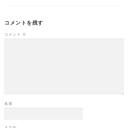
高齢者向けおすすめ脳トレプリント
コメントを残す
コメント
※
スタッフ紹介／求人情報
お客様の声
料金表
よくある質問(FAQ)
アクセス・お問合せ
コラム
パーキンソン病関連記事
認知症予防・脳トレ関連記事
名前
メール