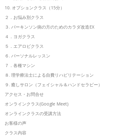
10. オプションクラス（15分）
高齢者向けおすすめ脳トレプリント
２．お悩み別クラス
３. パーキンソン病の方のためのカラダ改造EX
４．ヨガクラス
スタッフ紹介／求人情報
お客様の声
料金表
５．エアロビクラス
６. パーソナルレッスン
よくある質問(FAQ)
アクセス・お問合せ
コラム
７．各種マシン
８. 理学療法士による自費リハビリテーション
９. 癒しサロン（フェイシャル＆ハンドセラピー）
パーキンソン病関連記事
認知症予防・脳トレ関連記事
アクセス・お問合せ
オンラインクラス(Google Meet)
オンラインクラスの受講方法
お客様の声
クラス内容