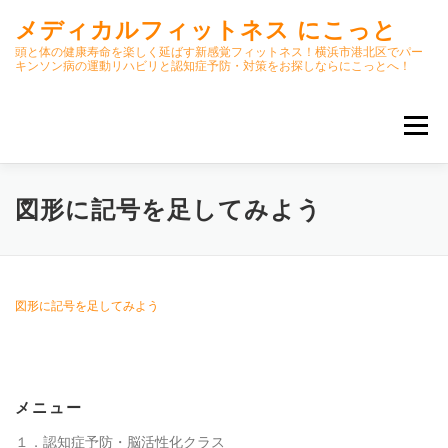
コ
メディカルフィットネス にこっと
ン
テ
頭と体の健康寿命を楽しく延ばす新感覚フィットネス！横浜市港北区でパー
キンソン病の運動リハビリと認知症予防・対策をお探しならにこっとへ！
ン
ツ
へ
メニュー
ス
キ
ッ
プ
ホーム
ごあいさつ
今月のスケジュール
図形に記号を足してみよう
初期パーキンソン病集中運動プログラム
クラス内容
図形に記号を足してみよう
オンラインクラス(GOOGLE MEET)
メニュー
パーキンソン体操リハビリ動画DVD
１．認知症予防・脳活性化クラス