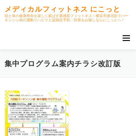
コ
メディカルフィットネス にこっと
ン
テ
頭と体の健康寿命を楽しく延ばす新感覚フィットネス！横浜市港北区でパー
キンソン病の運動リハビリと認知症予防・対策をお探しならにこっとへ！
ン
ツ
へ
メニュー
ス
キ
ッ
プ
ホーム
ごあいさつ
今月のスケジュール
集中プログラム案内チラシ改訂版
初期パーキンソン病集中運動プログラム
クラス内容
オンラインクラス(GOOGLE MEET)
パーキンソン体操リハビリ動画DVD