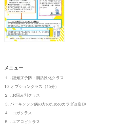
高齢者向けおすすめ脳トレプリント
スタッフ紹介／求人情報
お客様の声
料金表
よくある質問(FAQ)
アクセス・お問合せ
コラム
メニュー
１．認知症予防・脳活性化クラス
パーキンソン病関連記事
認知症予防・脳トレ関連記事
10. オプションクラス（15分）
２．お悩み別クラス
３. パーキンソン病の方のためのカラダ改造EX
４．ヨガクラス
５．エアロビクラス