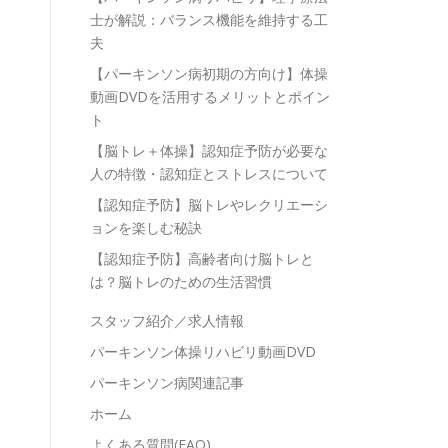
士が解説：バランス機能を維持する工
夫
【パーキンソン病初期の方向け】体操
動画DVDを活用するメリットとポイン
ト
【脳トレ＋体操】認知症予防が必要な
人の特徴・認知症とストレスについて
【認知症予防】脳トレやレクリエーシ
ョンを楽しむ秘訣
【認知症予防】高齢者向け脳トレと
は？脳トレのための生活習慣
スタッフ紹介／求人情報
パーキンソン体操リハビリ動画DVD
パーキンソン病関連記事
ホーム
よくある質問(FAQ)