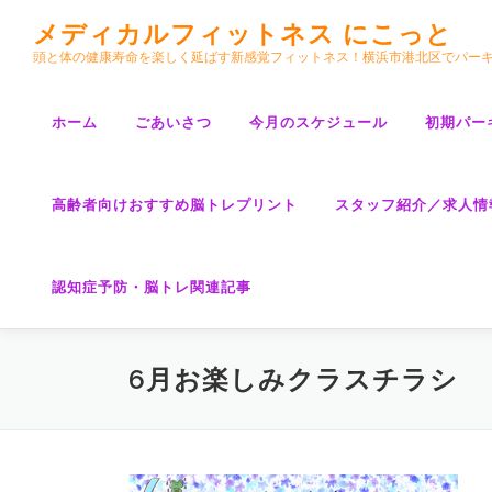
コ
メディカルフィットネス にこっと
ン
頭と体の健康寿命を楽しく延ばす新感覚フィットネス！横浜市港北区でパー
テ
ン
ツ
ホーム
ごあいさつ
今月のスケジュール
初期パー
へ
ス
キ
高齢者向けおすすめ脳トレプリント
スタッフ紹介／求人情
ッ
プ
認知症予防・脳トレ関連記事
6月お楽しみクラスチラシ