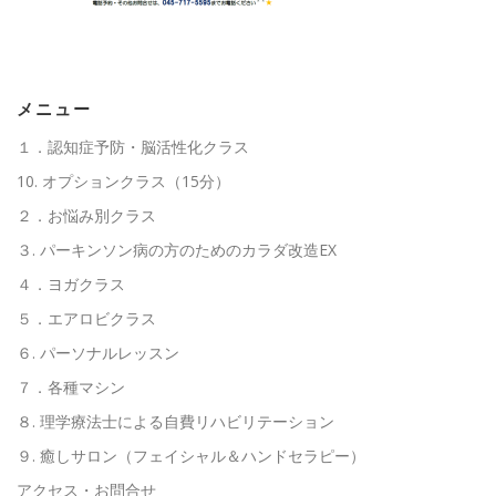
高齢者向けおすすめ脳トレプリント
メニュー
スタッフ紹介／求人情報
お客様の声
料金表
１．認知症予防・脳活性化クラス
10. オプションクラス（15分）
２．お悩み別クラス
よくある質問(FAQ)
アクセス・お問合せ
コラム
３. パーキンソン病の方のためのカラダ改造EX
４．ヨガクラス
パーキンソン病関連記事
認知症予防・脳トレ関連記事
５．エアロビクラス
６. パーソナルレッスン
７．各種マシン
８. 理学療法士による自費リハビリテーション
９. 癒しサロン（フェイシャル＆ハンドセラピー）
アクセス・お問合せ