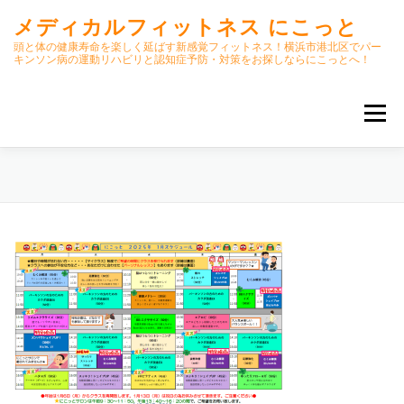
コ
メディカルフィットネス にこっと
ン
テ
頭と体の健康寿命を楽しく延ばす新感覚フィットネス！横浜市港北区でパー
キンソン病の運動リハビリと認知症予防・対策をお探しならにこっとへ！
ン
ツ
へ
メニュー
ス
キ
ッ
プ
ホーム
ごあいさつ
今月のスケジュール
初期パーキンソン病集中運動プログラム
クラス内容
オンラインクラス(GOOGLE MEET)
パーキンソン体操リハビリ動画DVD