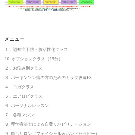
高齢者向けおすすめ脳トレプリント
スタッフ紹介／求人情報
お客様の声
料金表
メニュー
１．認知症予防・脳活性化クラス
10. オプションクラス（15分）
よくある質問(FAQ)
アクセス・お問合せ
コラム
２．お悩み別クラス
３. パーキンソン病の方のためのカラダ改造EX
パーキンソン病関連記事
認知症予防・脳トレ関連記事
４．ヨガクラス
５．エアロビクラス
６. パーソナルレッスン
７．各種マシン
８. 理学療法士による自費リハビリテーション
９. 癒しサロン（フェイシャル＆ハンドセラピー）