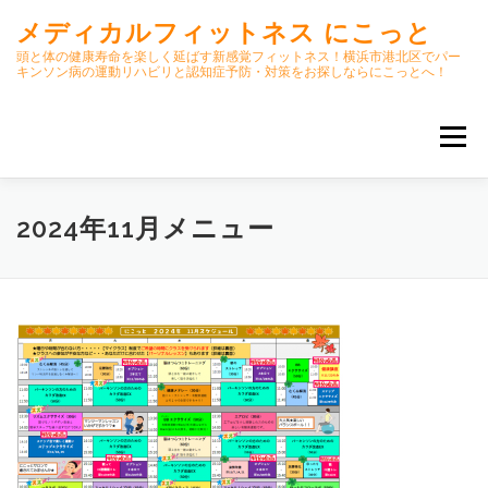
コ
メディカルフィットネス にこっと
ン
テ
頭と体の健康寿命を楽しく延ばす新感覚フィットネス！横浜市港北区でパー
キンソン病の運動リハビリと認知症予防・対策をお探しならにこっとへ！
ン
ツ
へ
メニュー
ス
キ
ッ
プ
ホーム
ごあいさつ
今月のスケジュール
2024年11月メニュー
初期パーキンソン病集中運動プログラム
クラス内容
オンラインクラス(GOOGLE MEET)
パーキンソン体操リハビリ動画DVD