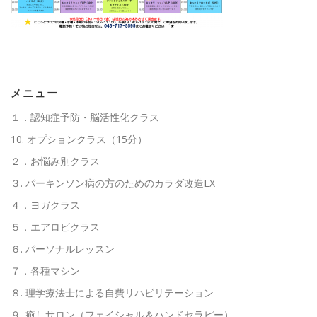
高齢者向けおすすめ脳トレプリント
スタッフ紹介／求人情報
お客様の声
料金表
メニュー
１．認知症予防・脳活性化クラス
10. オプションクラス（15分）
よくある質問(FAQ)
アクセス・お問合せ
コラム
２．お悩み別クラス
３. パーキンソン病の方のためのカラダ改造EX
パーキンソン病関連記事
認知症予防・脳トレ関連記事
４．ヨガクラス
５．エアロビクラス
６. パーソナルレッスン
７．各種マシン
８. 理学療法士による自費リハビリテーション
９. 癒しサロン（フェイシャル＆ハンドセラピー）