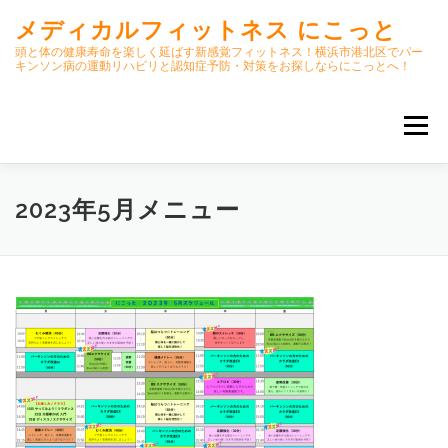
コ
メディカルフィットネス にこっと
ン
テ
頭と体の健康寿命を楽しく延ばす新感覚フィットネス！横浜市港北区でパー
キンソン病の運動リハビリと認知症予防・対策をお探しならにこっとへ！
ン
ツ
へ
メニュー
ス
キ
ッ
プ
ホーム
ごあいさつ
今月のスケジュール
2023年5月メニュー
初期パーキンソン病集中運動プログラム
クラス内容
オンラインクラス(GOOGLE MEET)
パーキンソン体操リハビリ動画DVD