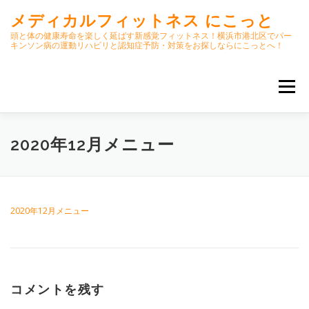
コ
メディカルフィットネス にこっと
ン
テ
頭と体の健康寿命を楽しく延ばす新感覚フィットネス！横浜市港北区でパー
キンソン病の運動リハビリと認知症予防・対策をお探しならにこっとへ！
ン
ツ
へ
メニュー
ス
キ
ッ
プ
ホーム
ごあいさつ
今月のスケジュール
2020年12月メニュー
初期パーキンソン病集中運動プログラム
クラス内容
2020年12月メニュー
オンラインクラス(GOOGLE MEET)
コメントを残す
パーキンソン体操リハビリ動画DVD