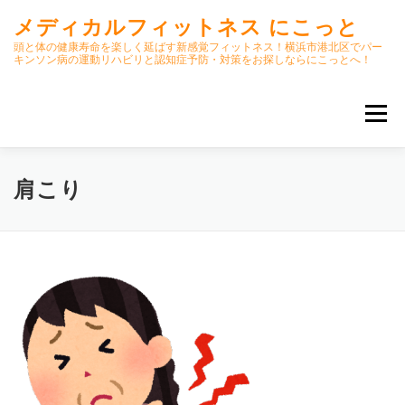
コ
メディカルフィットネス にこっと
ン
テ
頭と体の健康寿命を楽しく延ばす新感覚フィットネス！横浜市港北区でパー
キンソン病の運動リハビリと認知症予防・対策をお探しならにこっとへ！
ン
ツ
へ
メニュー
ス
キ
ッ
プ
ホーム
ごあいさつ
今月のスケジュール
肩こり
初期パーキンソン病集中運動プログラム
クラス内容
オンラインクラス(GOOGLE MEET)
パーキンソン体操リハビリ動画DVD