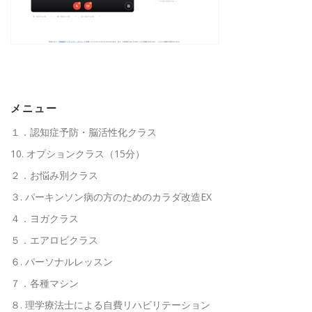
高齢者向けおすすめ脳トレプリント
スタッフ紹介／求人情報
お客様の声
料金表
メニュー
１．認知症予防・脳活性化クラス
よくある質問(FAQ)
アクセス・お問合せ
コラム
10. オプションクラス（15分）
２．お悩み別クラス
パーキンソン病関連記事
認知症予防・脳トレ関連記事
３. パーキンソン病の方のためのカラダ改造EX
４．ヨガクラス
５．エアロビクラス
６. パーソナルレッスン
７．各種マシン
８. 理学療法士による自費リハビリテーション