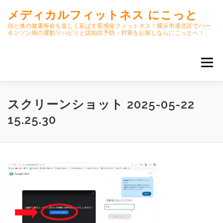
コ
メディカルフィットネス にこっと
ン
テ
頭と体の健康寿命を楽しく延ばす新感覚フィットネス！横浜市港北区でパー
キンソン病の運動リハビリと認知症予防・対策をお探しならにこっとへ！
ン
ツ
へ
メニュー
ス
キ
ッ
プ
ホーム
ごあいさつ
今月のスケジュール
スクリーンショット 2025-05-22
15.25.30
初期パーキンソン病集中運動プログラム
クラス内容
オンラインクラス(GOOGLE MEET)
パーキンソン体操リハビリ動画DVD