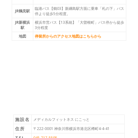
臨港バス【鶴03】新綱島駅方面に乗車「札の下」バス
JR鶴見駅
停より徒歩5分程度。
JR新横浜
横浜市営バス【13系統】「大曽根町」バス停から徒歩
駅
3分程度
地図
停留所からのアクセス地図はこちらから
施設名
メディカルフィットネス にこっと
住所
〒222-0001 神奈川県横浜市港北区樽町4-4-41
TEL
045-717-5595