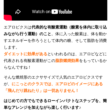
料金表
よくある質問(FAQ)
アクセス・お問合せ
コ
エアロビクスは
代表的な有酸素運動（酸素を体内に取り込
パーキンソン病関連記事
認知症予防・脳トレ関連記事
みながら行う運動）のこと
。
体に入った酸素は、体を動か
すエネルギーを作ろうとして体内の糖、そして脂肪を消費
します。
ダイエットに効果がある
といわれるのは、エアロビなどに
代表される有酸素運動がこの
脂肪燃焼効果
をもっているか
らなんですね！
そんな燃焼形のエクササイズで人気のエアロビクスです
が、
にこっとのクラスでは、エアロビのイメージにある
「飛んだり跳ねたり」は一切ありません！
はじめての方でもできるローインパクトなステップを、簡
単なアレンジを加えながら楽しく行います♪