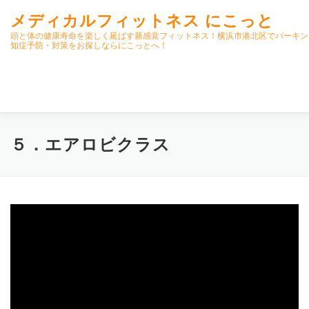
コ
メディカルフィットネス にこっと
ン
テ
頭と体の健康寿命を楽しく延ばす新感覚フィットネス！横浜市港北区でパーキン
知症予防・対策をお探しならにこっとへ！
ン
ツ
へ
ス
キ
ッ
プ
ホーム
ごあいさつ
今月のスケジュール
５．エアロビクラス
初期パーキンソン病集中運動プログラム
クラス内容
オンラインクラス(GOOGLE MEET)
パーキンソン体操リハビ
高齢者向けおすすめ脳トレプリント
スタッフ紹介／求人情報