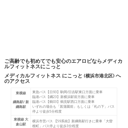
ご高齢でも初めてでも安心のエアロビならメディカ
ルフィットネスにこっと
メディカルフィットネス にこっと (
) へ
横浜市港北区
のアクセス
東急バス【日93】駒岡/日吉駅東口方面に乗車
東横線
臨港バス【綱23】新横浜駅前方面に乗車
臨港バス【鶴03】鶴見駅西口方面に乗車
綱島駅/ 新
いずれの場合も「菖蒲園前」もしくは「札の下」バス
綱島駅
停より徒歩5分程度
東横線 大
横浜市営バス 【59系統】新綱島駅行きに乗車「大曽
倉山駅
根町」バス停より徒歩3分程度