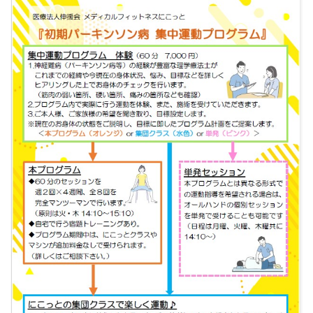
料金表
よくある質問(FAQ)
アクセス・お問合せ
コ
パーキンソン病関連記事
認知症予防・脳トレ関連記事