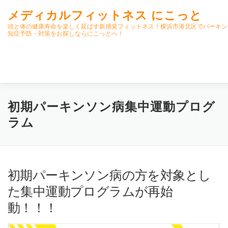
コ
メディカルフィットネス にこっと
ン
テ
頭と体の健康寿命を楽しく延ばす新感覚フィットネス！横浜市港北区でパーキン
知症予防・対策をお探しならにこっとへ！
ン
ツ
へ
ス
キ
ッ
プ
ホーム
ごあいさつ
今月のスケジュール
初期パーキンソン病集中運動プログ
ラム
初期パーキンソン病集中運動プログラム
クラス内容
初期パーキンソン病の方を対象とし
オンラインクラス(GOOGLE MEET)
パーキンソン体操リハビ
た集中運動プログラムが再始
動！！！
高齢者向けおすすめ脳トレプリント
スタッフ紹介／求人情報