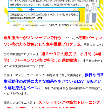
理学療法士がマンツーマンで行う
初期パーキン
、にこっとの
ソン病の方を対象とした集中運動プログラム
、再開しました！
週２〜３回の頻度で１ヶ月間（4週
この集中運動プログラムは、
間）、パーキンソン病に特化した運動療法
を、理学療法士が１
対１の個別指導形式で行います。
歩行や日常
これは、アメリカでパーキンソン病患者様に対して実施され、
生活動作の改善に大きな効果をあげているLSVT BIGとい
う運動療法をベースに
、毎日の宿題練習を含め個別的かつ集中的にリ
ハビリを行います。
ストレッチングや筋力トレーニング、
実際のプログラム内容は、