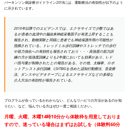
パーキンソン病診療ガイドライン2018には、運動療法の有効性が以下のよう
に示されています。
2010年以降でのエビデンスでは、エクササイズで少数ではあ
るが患者の血清中の脳由来神経栄養因子が有意上昇することも
報告され、動物実験と同様に患者でも神経保護作用の可能性が
指摘されている。トレッドミル歩行訓練やストレッチでの歩行
や筋力強化への有効性も報告されており・・・高強度の筋力訓
練の方が低強度訓練よりも2年後においても効果があり、L-ド
パ投与量が制御されたとの報告がある。その他、太極拳、ロボ
ットアシスト歩行訓練、LSVTBIGを含めた認知行動療法、音楽療
法、ダンスやビデオテープによるエクササイズなどの多様な
介入方法の有効性が報告されている。
プログラムが合っているかわからない、どんなリハビリの方法があるのか知
りたい、など、悩んでいる方はぜひ一度ご相談ください。
月曜、火曜、木曜14時10分から体験枠を用意しておりま
すので、迷っている場合はまずはお試しを（体験料60分