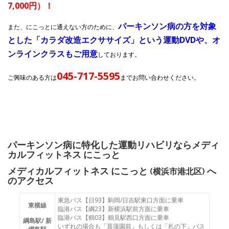
7,000円）！
パーキンソン病の方を対象
また、にこっとに通えない方のために、
とした「カラダ改造エクササイズ」という運動DVDや、オ
ンラインクラスもご用意
しております。
045-717-5595
ご興味のある方は
までお問い合わせください。
パーキンソン病に特化した運動リハビリならメディ
カルフィットネス にこっと
メディカルフィットネス にこっと (
) へ
横浜市港北区
のアクセス
東急バス【日93】駒岡/日吉駅東口方面に乗車
東横線
臨港バス【綱23】新横浜駅前方面に乗車
臨港バス【鶴03】鶴見駅西口方面に乗車
綱島駅/ 新
いずれの場合も「菖蒲園前」もしくは「札の下」バス