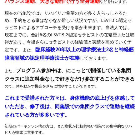
バランス運動、大きな動作で行う全身運動
などを行います。
現在の当施設では、リハビリご希望の方が多く入らっしゃるた
め、予約をとる事はなかなか難しい状況ですが、LSVTBIG認定セ
ラピストによるアプローチを受ける事が出来ます。当法人では、
現在までに、
合計6名のLSVTBIG認定セラピストの在籍歴または取
得があり、今後さらにセラピストの経験値と実績を高めていく予
臨床経験20年以上の理学療法士2名と神経筋
定です
。また、
障害領域の認定理学療法士が在籍
しております
。
プログラム参加中は、にこっとで開催している集団
また、
クラスに追加料金なしで好きなだけ参加することができる
ので、体を動かす機会をさらに増やすことができます。
これまで受講された方々は、身体機能の底上げを体感して
いただき、修了後は、同施設での集団クラスで運動を継続
されている方が多多いです。
初期のパーキンソン病の方は、まだ症状が比較的軽い段階での集中的なリハ
ビリが非常に重要です。