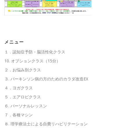
高齢者向けおすすめ脳トレプリント
スタッフ紹介／求人情報
お客様の声
料金表
メニュー
１．認知症予防・脳活性化クラス
よくある質問(FAQ)
アクセス・お問合せ
コラム
10. オプションクラス（15分）
２．お悩み別クラス
３. パーキンソン病の方のためのカラダ改造EX
パーキンソン病関連記事
認知症予防・脳トレ関連記事
４．ヨガクラス
５．エアロビクラス
６. パーソナルレッスン
７．各種マシン
８. 理学療法士による自費リハビリテーション