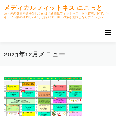
コ
メディカルフィットネス にこっと
ン
テ
頭と体の健康寿命を楽しく延ばす新感覚フィットネス！横浜市港北区でパー
キンソン病の運動リハビリと認知症予防・対策をお探しならにこっとへ！
ン
ツ
へ
メニュー
ス
キ
ッ
プ
ホーム
ごあいさつ
今月のスケジュール
2023年12月メニュー
初期パーキンソン病集中運動プログラム
クラス内容
オンラインクラス(GOOGLE MEET)
パーキンソン体操リハビリ動画DVD