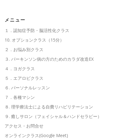
高齢者向けおすすめ脳トレプリント
メニュー
１．認知症予防・脳活性化クラス
スタッフ紹介／求人情報
お客様の声
料金表
10. オプションクラス（15分）
２．お悩み別クラス
３. パーキンソン病の方のためのカラダ改造EX
よくある質問(FAQ)
アクセス・お問合せ
コラム
４．ヨガクラス
５．エアロビクラス
パーキンソン病関連記事
認知症予防・脳トレ関連記事
６. パーソナルレッスン
７．各種マシン
８. 理学療法士による自費リハビリテーション
９. 癒しサロン（フェイシャル＆ハンドセラピー）
アクセス・お問合せ
オンラインクラス(Google Meet)