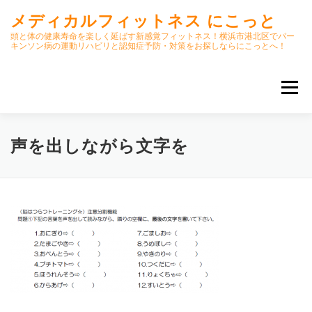
コ
メディカルフィットネス にこっと
ン
テ
頭と体の健康寿命を楽しく延ばす新感覚フィットネス！横浜市港北区でパー
キンソン病の運動リハビリと認知症予防・対策をお探しならにこっとへ！
ン
ツ
へ
メニュー
ス
キ
ッ
プ
ホーム
ごあいさつ
今月のスケジュール
声を出しながら文字を
初期パーキンソン病集中運動プログラム
クラス内容
オンラインクラス(GOOGLE MEET)
パーキンソン体操リハビリ動画DVD